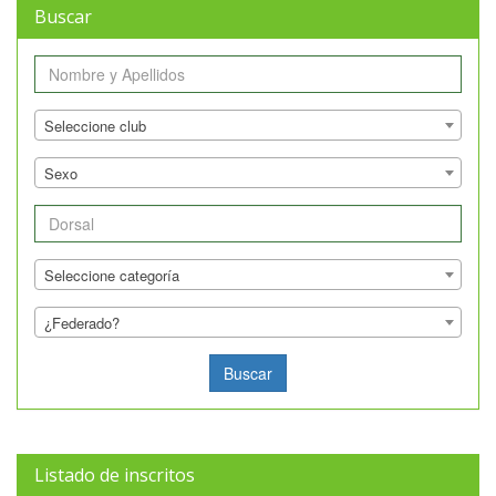
Buscar
Nombre
Club
Seleccione club
Genero
Sexo
Dorsal
Categoria
Seleccione categoría
Federado
¿Federado?
Listado de inscritos