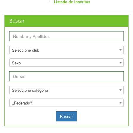
Listado de inscritos
Buscar
Nombre
Club
Seleccione club
Genero
Sexo
Dorsal
Categoria
Seleccione categoría
Federado
¿Federado?