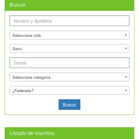
Buscar
Nombre
Club
Seleccione club
Genero
Sexo
Dorsal
Categoria
Seleccione categoría
Federado
¿Federado?
Listado de inscritos