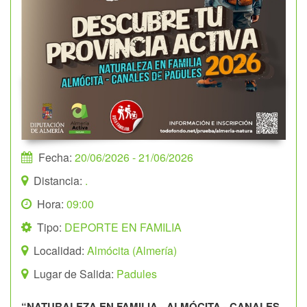
Fecha:
20/06/2026
- 21/06/2026
Distancia:
.
Hora:
09:00
Tipo:
DEPORTE EN FAMILIA
Localidad:
Almócita (Almería)
Lugar de Salida:
Padules
“
NATURALEZA EN FAMILIA - ALMÓCITA - CANALES