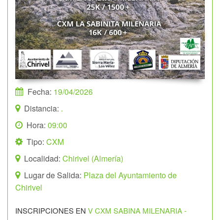
Fecha:
19/04/2026
Distancia:
.
Hora:
09:00
Tipo:
CXM
Localidad:
Chirivel (Almería)
Lugar de Salida:
Plaza del Ayuntamiento de
Chirivel
INSCRIPCIONES EN
V CXM SABINA MILENARIA -