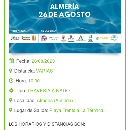
Fecha:
26/08/2023
Distancia:
VARIAS
Hora:
10:00
Tipo:
TRAVESÍA A NADO
Localidad:
Almería (Almería)
Lugar de Salida:
Playa Frente a La Térmica
LOS HORARIOS Y DISTANCIAS SON;