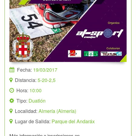
Fecha:
19/03/2017
Distancia:
5-20-2,5
Hora:
10:00
Tipo:
Duatlón
Localidad:
Almería (Almería)
Lugar de Salida:
Parque del Andaráx
Más información e inscripciones en