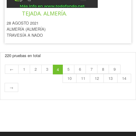
TRAVESÍA A NADO CARLOS
TEJADA. ALMERÍA.
28 AGOSTO 2021
ALMERÍA (ALMERÍA)
TRAVESÍA A NADO
220 pruebas en total
←
1
2
3
5
6
7
8
9
4
10
11
12
13
14
→