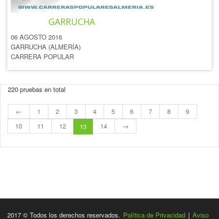
CARRERA POPULAR
GARRUCHA
06 AGOSTO 2016
GARRUCHA (ALMERÍA)
CARRERA POPULAR
220 pruebas en total
←
1
2
3
4
5
6
7
8
9
10
11
12
14
→
13
2017 © Todos los derechos reservados.
Política de Privacidad
|
Aviso